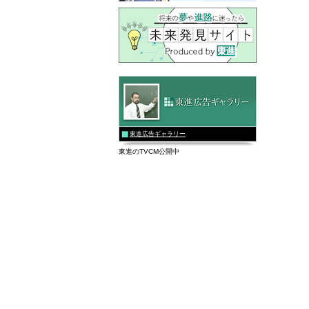
東進広告ギャラリー
東進のTVCM公開中