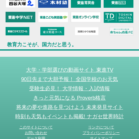
教育力こそが、国力だと思う。
大学・学部選びの動画サイト 東進TV
90日先まで大胆予報！ 全国学校のお天気
受験生必見！ 大学情報・入試情報
きっと元気になる Proverb格言
将来の夢や進路を見つけよう 未来発見サイト
時刻も天気もイベントも掲載! ナガセ世界時計
このサイトについて
リンクについて
お問い合わせ
プライバシーポリシー
データ利用
サイトマップ