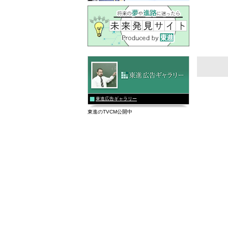
東進広告ギャラリー
東進のTVCM公開中