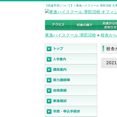
【高速学習について】 | 東進ハイスクール 津田沼校 
東進ハイスクール 津田沼校
»
校舎か
校舎
20