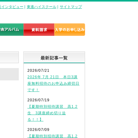
長インタビュー
|
東進ハイスクール
|
サイトマップ
最新記事一覧
2026/07/21
2026年 7月 21日 本日3講
座無料招待のお申込み締切日
です！
2026/07/19
【夏期特別招待講習 高1.2
生 3講座締め切り迫
る！！】
2026/07/09
【夏期特別招待講習 高1.2