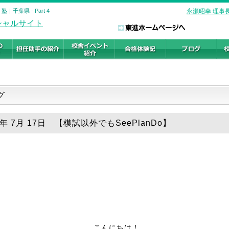
千葉県 - Part 4
永瀬昭幸 理事
ログ
6年 7月 17日 【模試以外でもSeePlanDo】
こんにちは！