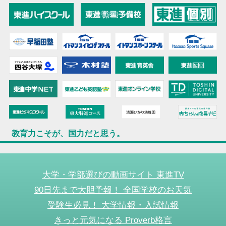
教育力こそが、国力だと思う。
大学・学部選びの動画サイト 東進TV
90日先まで大胆予報！ 全国学校のお天気
受験生必見！ 大学情報・入試情報
きっと元気になる Proverb格言