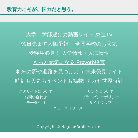
教育力こそが、国力だと思う。
大学・学部選びの動画サイト 東進TV
90日先まで大胆予報！ 全国学校のお天気
受験生必見！ 大学情報・入試情報
きっと元気になる Proverb格言
将来の夢や進路を見つけよう 未来発見サイト
時刻も天気もイベントも掲載! ナガセ世界時計
このサイトについて
リンクについて
お問い合わせ
プライバシーポリシー
データ利用
サイトマップ
ニュースリリース
Copyright © NagaseBrothers Inc.