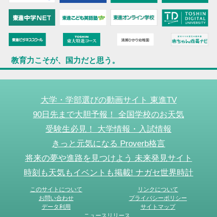
教育力こそが、国力だと思う。
大学・学部選びの動画サイト 東進TV
90日先まで大胆予報！ 全国学校のお天気
受験生必見！ 大学情報・入試情報
きっと元気になる Proverb格言
将来の夢や進路を見つけよう 未来発見サイト
時刻も天気もイベントも掲載! ナガセ世界時計
このサイトについて
リンクについて
お問い合わせ
プライバシーポリシー
データ利用
サイトマップ
ニュースリリース