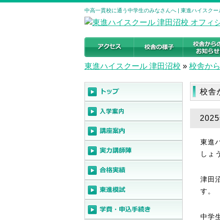
中高一貫校に通う中学生のみなさんへ | 東進ハイスクー
東進ハイスクール 津田沼校
»
校舎か
校舎
20
東進
しょ
津田
す。
中学