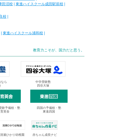
津田沼校
|
東進ハイスクール成田駅前校
|
良校
|
|
東進ハイスクール浦和校
|
教育力こそが、国力だと思う。
抜なら
中学受験塾
塾
四谷大塚
受験予備校・塾
四国の予備校・塾
進育英舎
東進四国
清瀬ひかり幼稚園
赤ちゃん成長ナビ