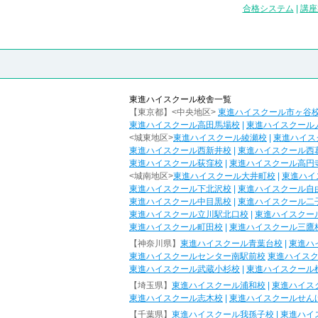
合格システム
|
講座
東進ハイスクール校舎一覧
【東京都】<中央地区>
東進ハイスクール市ヶ谷
東進ハイスクール高田馬場校
|
東進ハイスクール
<城東地区>
東進ハイスクール綾瀬校
|
東進ハイス
東進ハイスクール西新井校
|
東進ハイスクール西
東進ハイスクール荻窪校
|
東進ハイスクール高円
<城南地区>
東進ハイスクール大井町校
|
東進ハイ
東進ハイスクール下北沢校
|
東進ハイスクール自
東進ハイスクール中目黒校
|
東進ハイスクール二
東進ハイスクール立川駅北口校
|
東進ハイスクー
東進ハイスクール町田校
|
東進ハイスクール三鷹
【神奈川県】
東進ハイスクール青葉台校
|
東進ハ
東進ハイスクールセンター南駅前校
東進ハイス
東進ハイスクール武蔵小杉校
|
東進ハイスクール
【埼玉県】
東進ハイスクール浦和校
|
東進ハイス
東進ハイスクール志木校
|
東進ハイスクールせん
【千葉県】
東進ハイスクール我孫子校
|
東進ハイ