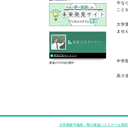
今な
こと
大学
ませ
東進広告ギャラリー
中学
東進のTVCM公開中
高０
大学受験予備校・塾の東進ハイスクール津田