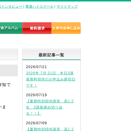
長インタビュー
|
東進ハイスクール
|
サイトマップ
最新記事一覧
2026/07/21
2026年 7月 21日 本日3講
座無料招待のお申込み締切日
存知で
です！
2026/07/19
【夏期特別招待講習 高1.2
いま
生 3講座締め切り迫
る！！】
2026/07/09
【夏期特別招待講習 高1.2