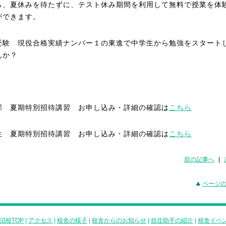
ら、夏休みを待たずに、テスト休み期間を利用して無料で授業を体
ができます。
受験 現役合格実績ナンバー１の東進で中学生から勉強をスタート
んか？
部 夏期特別招待講習 お申し込み・詳細の確認は
こちら
生 夏期特別招待講習 お申し込み・詳細の確認は
こちら
前の記事へ
|
ページ
沼校TOP
|
アクセス
|
校舎の様子
|
校舎からのお知らせ
|
担任助手の紹介
|
校舎イベ