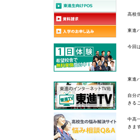
高校
東進
今回
東進
自分
きる
中高
きま