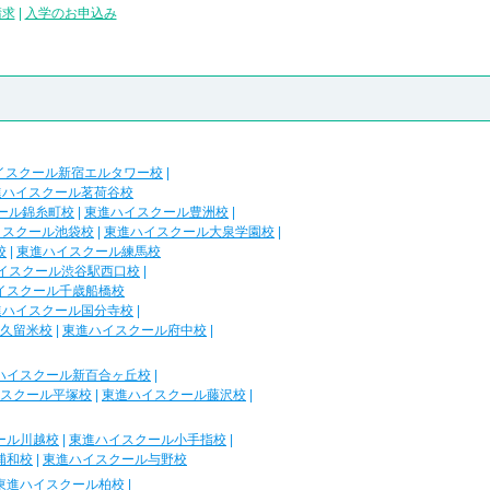
請求
|
入学のお申込み
イスクール新宿エルタワー校
|
進ハイスクール茗荷谷校
ール錦糸町校
|
東進ハイスクール豊洲校
|
イスクール池袋校
|
東進ハイスクール大泉学園校
|
校
|
東進ハイスクール練馬校
イスクール渋谷駅西口校
|
イスクール千歳船橋校
進ハイスクール国分寺校
|
久留米校
|
東進ハイスクール府中校
|
ハイスクール新百合ヶ丘校
|
スクール平塚校
|
東進ハイスクール藤沢校
|
ール川越校
|
東進ハイスクール小手指校
|
浦和校
|
東進ハイスクール与野校
東進ハイスクール柏校
|