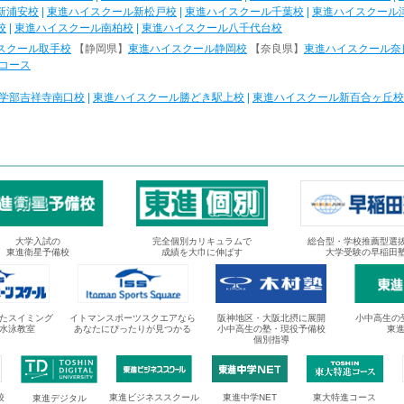
新浦安校
|
東進ハイスクール新松戸校
|
東進ハイスクール千葉校
|
東進ハイスクール
校
|
東進ハイスクール南柏校
|
東進ハイスクール八千代台校
スクール取手校
【静岡県】
東進ハイスクール静岡校
【奈良県】
東進ハイスクール奈
コース
学部吉祥寺南口校
|
東進ハイスクール勝どき駅上校
|
東進ハイスクール新百合ヶ丘校
大学入試の
完全個別カリキュラムで
総合型・学校推薦型選
東進衛星予備校
成績を大巾に伸ばす
大学受験の早稲田
たスイミング
イトマンスポーツスクエアなら
阪神地区・大阪北摂に展開
小中高生の
水泳教室
あなたにぴったりが見つかる
小中高生の塾・現役予備校
東
個別指導
校
東進ビジネススクール
東進中学NET
東大特進コース
東進デジタル