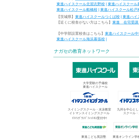
東進ハイスクール北習志野校
|
東進ハイスクール
東進ハイスクール船橋校
|
東進ハイスクール松戸
【茨城県】
東進ハイスクールつくば校
|
東進ハイ
【近くに校舎がない方はこちら】
東進 在宅受講
【中学部設置校舎はこちら】
東進ハイスクール中
東進ハイスクール海浜幕張校
|
ナガセの教育ネットワーク
大学受験の予備校
東進ハイスクール
スイミングスクール・水泳教室
九州を中心とし
イトマンスイミングスクール
スクール・
ｲﾄﾏﾝｸﾞﾗﾝﾄﾞﾌｨｯﾄﾈｽ受付中!
東進オンライン学
東進こども英語塾