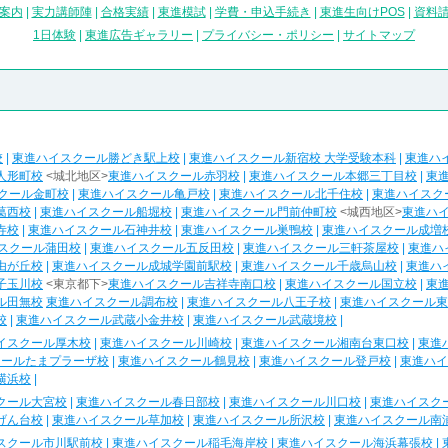
案内
|
実力講師陣
|
合格実績
|
東進模試
|
学費・申込手続き
|
東進生向けPOS
|
資料
1日体験
|
東進広告ギャラリー
|
プライバシー・ポリシー
|
サイトマップ
校
|
東進ハイスクール勝どき駅上校
|
東進ハイスクール新宿校 大学受験本科
|
東進ハ
人形町校
<城北地区>
東進ハイスクール赤羽校
|
東進ハイスクール本郷三丁目校
|
東
クール金町校
|
東進ハイスクール亀戸校
|
東進ハイスクール北千住校
|
東進ハイスク
葛西校
|
東進ハイスクール船堀校
|
東進ハイスクール門前仲町校
<城西地区>
東進ハ
寺校
|
東進ハイスクール石神井校
|
東進ハイスクール巣鴨校
|
東進ハイスクール成増
スクール蒲田校
|
東進ハイスクール五反田校
|
東進ハイスクール三軒茶屋校
|
東進ハ
由が丘校
|
東進ハイスクール成城学園前駅校
|
東進ハイスクール千歳烏山校
|
東進ハ
子玉川校
<東京都下>
東進ハイスクール吉祥寺南口校
|
東進ハイスクール国立校
|
東
ル田無校
東進ハイスクール調布校
|
東進ハイスクール八王子校
|
東進ハイスクール東
校
|
東進ハイスクール武蔵小金井校
|
東進ハイスクール武蔵境校
|
イスクール厚木校
|
東進ハイスクール川崎校
|
東進ハイスクール湘南台東口校
|
東進
クールたまプラーザ校
|
東進ハイスクール鶴見校
|
東進ハイスクール登戸校
|
東進ハイ
横浜校
|
クール大宮校
|
東進ハイスクール春日部校
|
東進ハイスクール川口校
|
東進ハイスク
げん台校
|
東進ハイスクール草加校
|
東進ハイスクール所沢校
|
東進ハイスクール南
スクール市川駅前校
|
東進ハイスクール稲毛海岸校
|
東進ハイスクール海浜幕張校
|