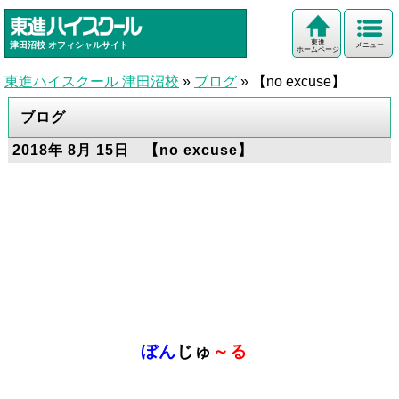
東進
津田沼校
オフィシャルサイト
メニュー
ホームページ
東進ハイスクール 津田沼校
»
ブログ
»
【no excuse】
ブログ
2018年 8月 15日 【no excuse】
ぼん
じゅ
～る