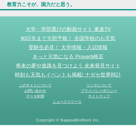
教育力こそが、国力だと思う。
大学・学部選びの動画サイト 東進TV
90日先まで大胆予報！ 全国学校のお天気
受験生必見！ 大学情報・入試情報
きっと元気になる Proverb格言
将来の夢や進路を見つけよう 未来発見サイト
時刻も天気もイベントも掲載! ナガセ世界時計
このサイトについて
リンクについて
お問い合わせ
プライバシーポリシー
データ利用
サイトマップ
ニュースリリース
Copyright © NagaseBrothers Inc.