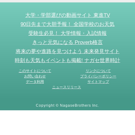
大学・学部選びの動画サイト 東進TV
90日先まで大胆予報！ 全国学校のお天気
受験生必見！ 大学情報・入試情報
きっと元気になる Proverb格言
将来の夢や進路を見つけよう 未来発見サイト
時刻も天気もイベントも掲載! ナガセ世界時計
このサイトについて
リンクについて
お問い合わせ
プライバシーポリシー
データ利用
サイトマップ
ニュースリリース
Copyright © NagaseBrothers Inc.