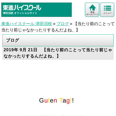
東進
津田沼校
オフィシャルサイト
メニュー
ホームページ
東進ハイスクール 津田沼校
»
ブログ
»
【当たり前のことって
当たり前じゃなかったりするんだよね、】
ブログ
2019年 9月 21日 【当たり前のことって当たり前じゃ
なかったりするんだよね、】
G
u
t
e
n
T
a
g
!
!