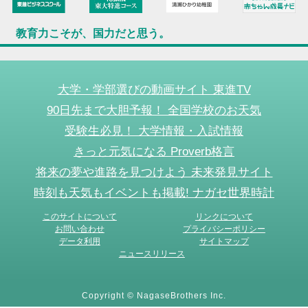
教育力こそが、国力だと思う。
大学・学部選びの動画サイト 東進TV
90日先まで大胆予報！ 全国学校のお天気
受験生必見！ 大学情報・入試情報
きっと元気になる Proverb格言
将来の夢や進路を見つけよう 未来発見サイト
時刻も天気もイベントも掲載! ナガセ世界時計
このサイトについて
リンクについて
お問い合わせ
プライバシーポリシー
データ利用
サイトマップ
ニュースリリース
Copyright © NagaseBrothers Inc.