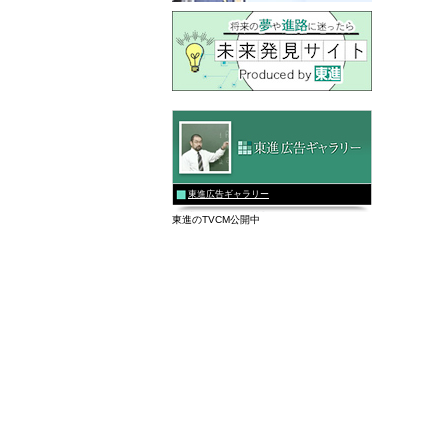
東進広告ギャラリー
東進のTVCM公開中