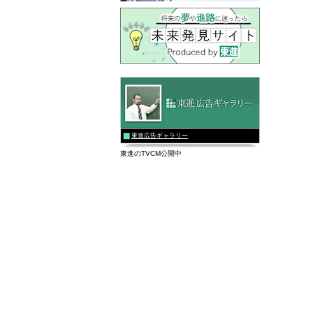
東進広告ギャラリー
東進のTVCM公開中