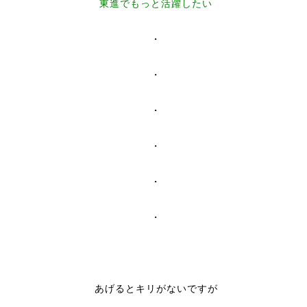
東進でもっと活躍したい
・
・
・
・
・
・
あげるとキリがないですが