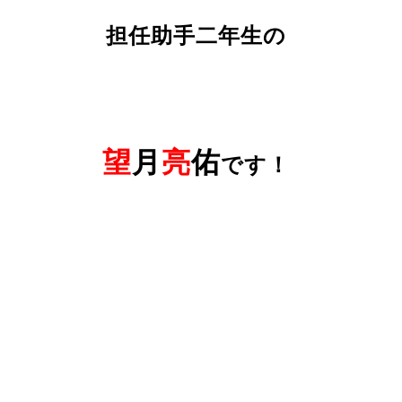
担任助手二年生の
望
月
亮
佑
です！