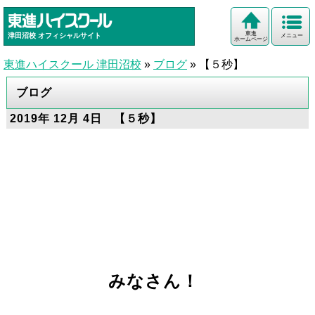
東進
津田沼校
オフィシャルサイト
メニュー
ホームページ
東進ハイスクール 津田沼校
»
ブログ
»
【５秒】
ブログ
2019年 12月 4日 【５秒】
みなさん！