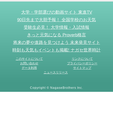
大学・学部選びの動画サイト 東進TV
90日先まで大胆予報！ 全国学校のお天気
受験生必見！ 大学情報・入試情報
きっと元気になる Proverb格言
将来の夢や進路を見つけよう 未来発見サイト
時刻も天気もイベントも掲載! ナガセ世界時計
このサイトについて
リンクについて
お問い合わせ
プライバシーポリシー
データ利用
サイトマップ
ニュースリリース
Copyright © NagaseBrothers Inc.