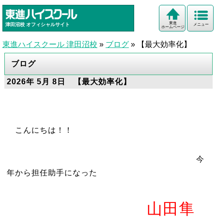
東進
津田沼校
オフィシャルサイト
メニュー
ホームページ
東進ハイスクール 津田沼校
»
ブログ
»
【最大効率化】
ブログ
2026年 5月 8日 【最大効率化】
こんにちは！！
今
年から担任助手になった
山田隼