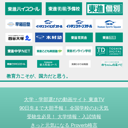
教育力こそが、国力だと思う。
大学・学部選びの動画サイト 東進TV
90日先まで大胆予報！ 全国学校のお天気
受験生必見！ 大学情報・入試情報
きっと元気になる Proverb格言