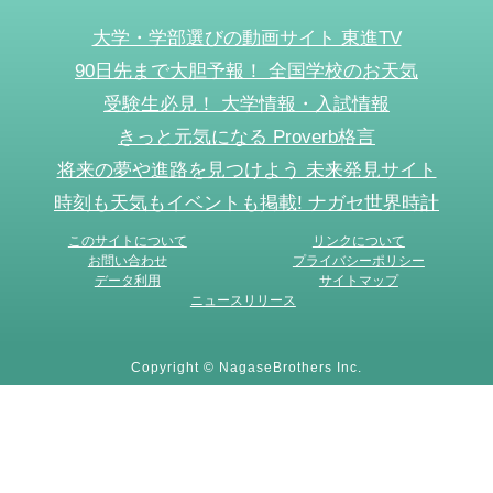
大学・学部選びの動画サイト 東進TV
90日先まで大胆予報！ 全国学校のお天気
受験生必見！ 大学情報・入試情報
きっと元気になる Proverb格言
将来の夢や進路を見つけよう 未来発見サイト
時刻も天気もイベントも掲載! ナガセ世界時計
このサイトについて
リンクについて
お問い合わせ
プライバシーポリシー
データ利用
サイトマップ
ニュースリリース
Copyright © NagaseBrothers Inc.