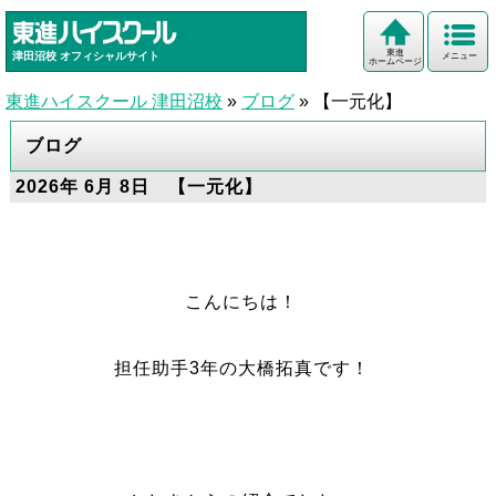
東進
津田沼校
オフィシャルサイト
メニュー
ホームページ
東進ハイスクール 津田沼校
»
ブログ
»
【一元化】
ブログ
2026年 6月 8日 【一元化】
こんにちは！
担任助手3年の大橋拓真です！